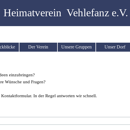
Heimatverein  Vehlefanz e.V.
ckblicke
Der Verein
Unsere Gruppen
Unser Dorf
▼
▼
▼
▼
deen einzubringen?
dere Wünsche und Fragen?
Kontaktformular. In der Regel antworten wir schnell.